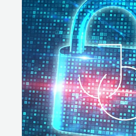
e
Operações