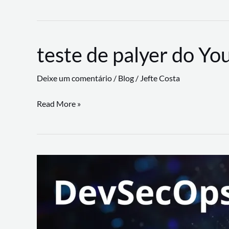
CLI
revoluciona
fluxos
teste de palyer do Yo
de
trabalho
Deixe um comentário
/
Blog
/
Jefte Costa
com
suporte
teste
Read More »
a
de
workflows
palyer
triangulares
do
Youtube
Lance
Rural