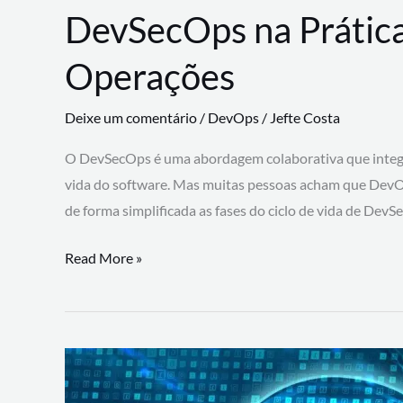
DevSecOps na Prática
Operações
Deixe um comentário
/
DevOps
/
Jefte Costa
O DevSecOps é uma abordagem colaborativa que integra
vida do software. Mas muitas pessoas acham que DevO
de forma simplificada as fases do ciclo de vida de Dev
DevSecOps
Read More »
na
Prática:
Integrando
Desenvolvimento,
Segurança