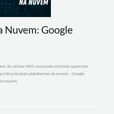
na Nuvem: Google
vem. Ao utilizar IAM, você pode controlar quem tem
 as três principais plataformas de nuvem – Google
 em nuvem.