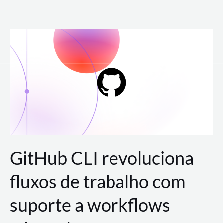
Ir
para
o
conteúdo
GitHub CLI revoluciona
fluxos de trabalho com
suporte a workflows