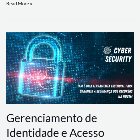
DevSecOps
Read More »
na
Prática:
Integrando
Desenvolvimento,
Segurança
e
Operações
Gerenciamento de
Identidade e Acesso