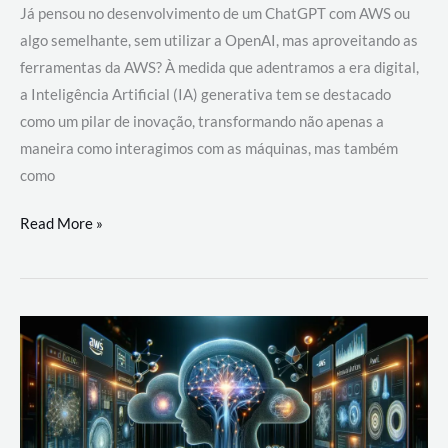
Já pensou no desenvolvimento de um ChatGPT com AWS ou
algo semelhante, sem utilizar a OpenAI, mas aproveitando as
ferramentas da AWS? À medida que adentramos a era digital,
a Inteligência Artificial (IA) generativa tem se destacado
como um pilar de inovação, transformando não apenas a
maneira como interagimos com as máquinas, mas também
como
Desenvolvimento
Read More »
de
um
ChatGPT
com
AWS