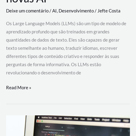
Deixe um comentário
/
AI
,
Desenvolvimento
/
Jefte Costa
Os Large Language Models (LLMs) são um tipo de modelo de
aprendizado profundo que são treinados em grandes
quantidades de dados de texto. Eles são capazes de gerar
texto semelhante ao humano, traduzir idiomas, escrever
diferentes tipos de conteúdo criativo e responder às suas
perguntas de forma informativa. Os LLMs estão
revolucionando o desenvolvimento de
Large
Read More »
Language
Models
(LLMs):
como
eles