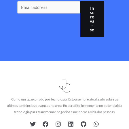
In
sc
re
va
-
se
Como um apaixonado por tecnologia, Estou sempre atualizado sobre as
últimas tendências e avanços na área. Eu acredito firmemente no potencial da
tecnologia para transformar negócios e melhorar a vida das pessoas.