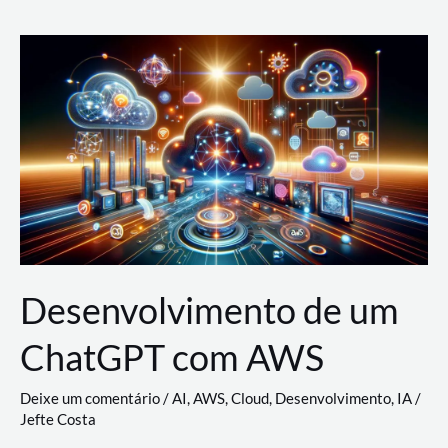
e
Acesso
(IAM)
na
Nuvem:
Google
Cloud,
AWS
e
Azure
Desenvolvimento de um
ChatGPT com AWS
Deixe um comentário
/
AI
,
AWS
,
Cloud
,
Desenvolvimento
,
IA
/
Jefte Costa