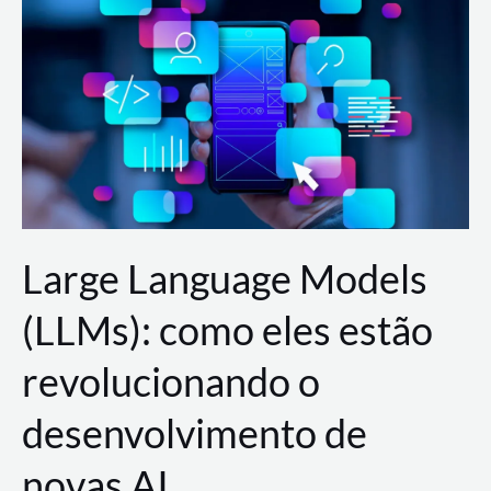
de
dados
para
a
AWS?
Large Language Models
(LLMs): como eles estão
revolucionando o
desenvolvimento de
novas AI