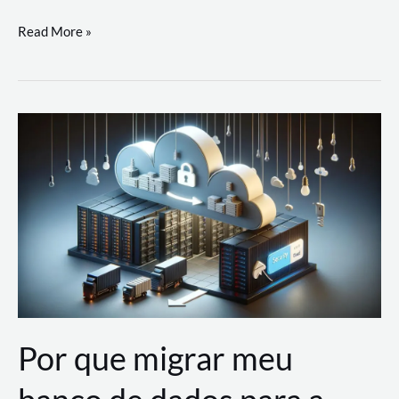
Utilizando
Read More »
as
Soluções
de
IA
Generativa
na
AWS
Por que migrar meu