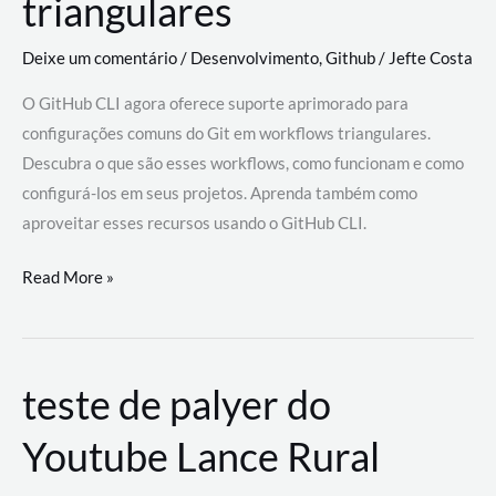
triangulares
Deixe um comentário
/
Desenvolvimento
,
Github
/
Jefte Costa
O GitHub CLI agora oferece suporte aprimorado para
configurações comuns do Git em workflows triangulares.
Descubra o que são esses workflows, como funcionam e como
configurá-los em seus projetos. Aprenda também como
aproveitar esses recursos usando o GitHub CLI.
GitHub
Read More »
CLI
revoluciona
fluxos
teste de palyer do
de
trabalho
Youtube Lance Rural
com
suporte