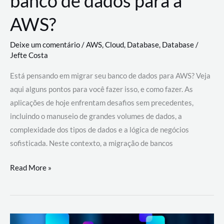
banco de dados para a
AWS?
Deixe um comentário
/
AWS
,
Cloud
,
Database
,
Database
/
Jefte Costa
Está pensando em migrar seu banco de dados para AWS? Veja
aqui alguns pontos para você fazer isso, e como fazer. As
aplicações de hoje enfrentam desafios sem precedentes,
incluindo o manuseio de grandes volumes de dados, a
complexidade dos tipos de dados e a lógica de negócios
sofisticada. Neste contexto, a migração de bancos
Por
Read More »
que
migrar
meu
banco