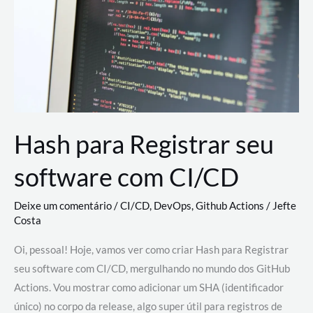
estão
revolucionando
o
desenvolvimento
de
novas
AI
Hash para Registrar seu
software com CI/CD
Deixe um comentário
/
CI/CD
,
DevOps
,
Github Actions
/
Jefte
Costa
Oi, pessoal! Hoje, vamos ver como criar Hash para Registrar
seu software com CI/CD, mergulhando no mundo dos GitHub
Actions. Vou mostrar como adicionar um SHA (identificador
único) no corpo da release, algo super útil para registros de