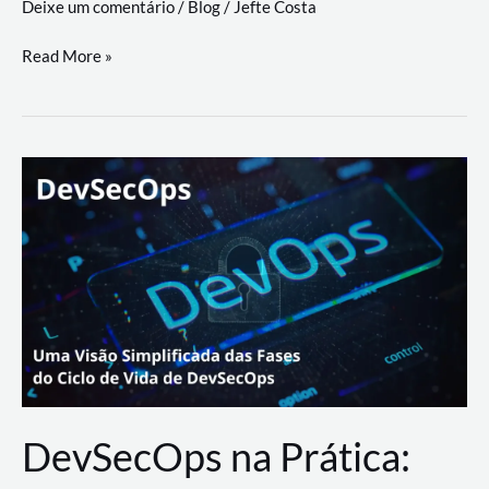
Deixe um comentário
/
Blog
/
Jefte Costa
a
workflows
teste
Read More »
triangulares
de
palyer
do
Youtube
Lance
Rural
DevSecOps na Prática: