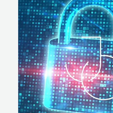
e
Operações