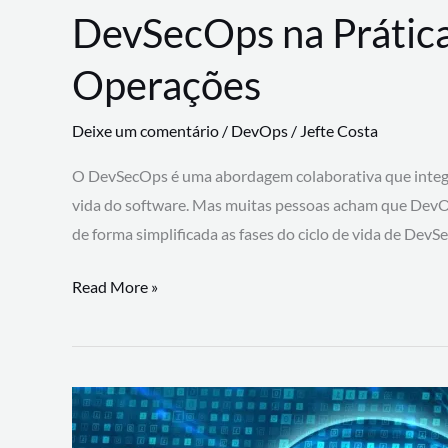
DevSecOps na Prática
Operações
Deixe um comentário
/
DevOps
/
Jefte Costa
O DevSecOps é uma abordagem colaborativa que integra
vida do software. Mas muitas pessoas acham que DevO
de forma simplificada as fases do ciclo de vida de Dev
DevSecOps
Read More »
na
Prática:
Integrando
Desenvolvimento,
Segurança