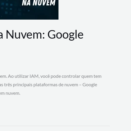
na Nuvem: Google
vem. Ao utilizar IAM, você pode controlar quem tem
 as três principais plataformas de nuvem – Google
 em nuvem.