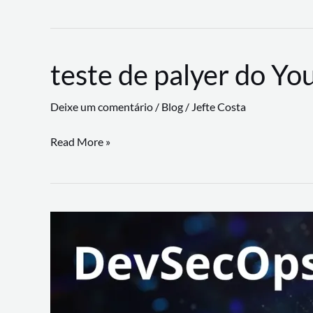
CLI
revoluciona
fluxos
teste de palyer do Yo
de
trabalho
Deixe um comentário
/
Blog
/
Jefte Costa
com
suporte
teste
Read More »
a
de
workflows
palyer
triangulares
do
Youtube
Lance
Rural