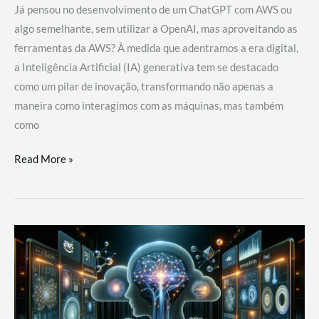
Já pensou no desenvolvimento de um ChatGPT com AWS ou
algo semelhante, sem utilizar a OpenAI, mas aproveitando as
ferramentas da AWS? À medida que adentramos a era digital,
a Inteligência Artificial (IA) generativa tem se destacado
como um pilar de inovação, transformando não apenas a
maneira como interagimos com as máquinas, mas também
como
Desenvolvimento
Read More »
de
um
ChatGPT
com
AWS