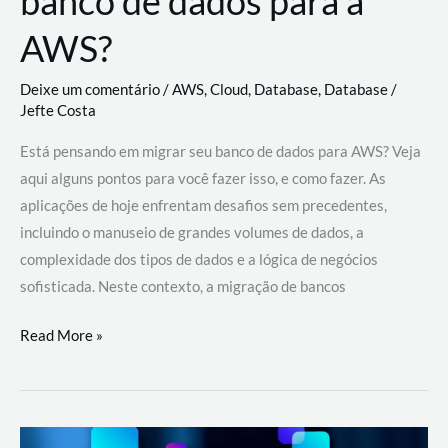
banco de dados para a
AWS?
Deixe um comentário
/
AWS
,
Cloud
,
Database
,
Database
/
Jefte Costa
Está pensando em migrar seu banco de dados para AWS? Veja
aqui alguns pontos para você fazer isso, e como fazer. As
aplicações de hoje enfrentam desafios sem precedentes,
incluindo o manuseio de grandes volumes de dados, a
complexidade dos tipos de dados e a lógica de negócios
sofisticada. Neste contexto, a migração de bancos
Por
Read More »
que
migrar
meu
banco