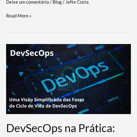
Deixe um comentário
/
Blog
/
Jefte Costa
a
workflows
teste
Read More »
triangulares
de
palyer
do
Youtube
Lance
Rural
DevSecOps na Prática: