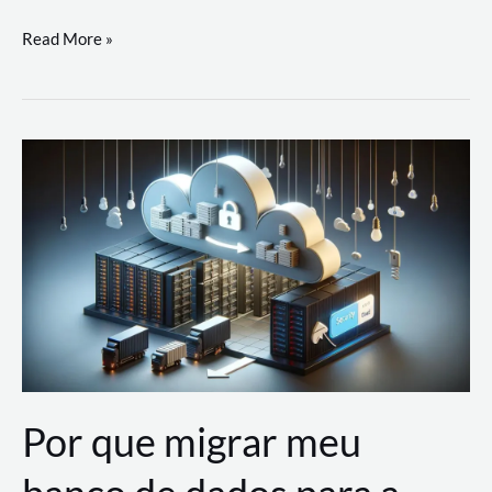
Utilizando
Read More »
as
Soluções
de
IA
Generativa
na
AWS
Por que migrar meu