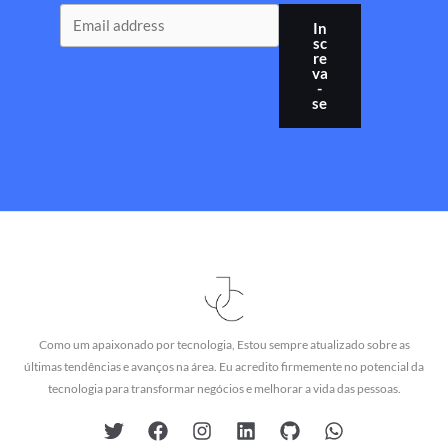
In
sc
re
va
-
se
Como um apaixonado por tecnologia, Estou sempre atualizado sobre as
últimas tendências e avanços na área. Eu acredito firmemente no potencial da
tecnologia para transformar negócios e melhorar a vida das pessoas.