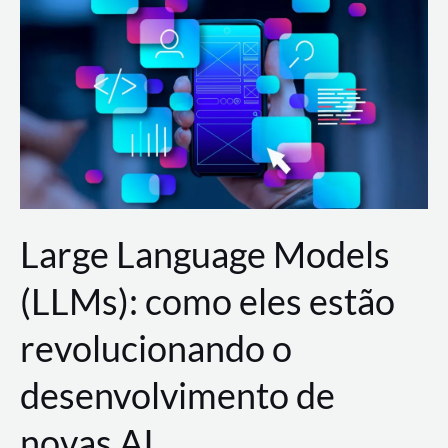
de
dados
para
a
AWS?
Large Language Models
(LLMs): como eles estão
revolucionando o
desenvolvimento de
novas AI