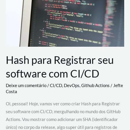
estão
revolucionando
o
desenvolvimento
de
novas
AI
Hash para Registrar seu
software com CI/CD
Deixe um comentário
/
CI/CD
,
DevOps
,
Github Actions
/
Jefte
Costa
Oi, pessoal! Hoje, vamos ver como criar Hash para Registrar
seu software com CI/CD, mergulhando no mundo dos GitHub
Actions. Vou mostrar como adicionar um SHA (identificador
único) no corpo da release, algo super útil para registros de