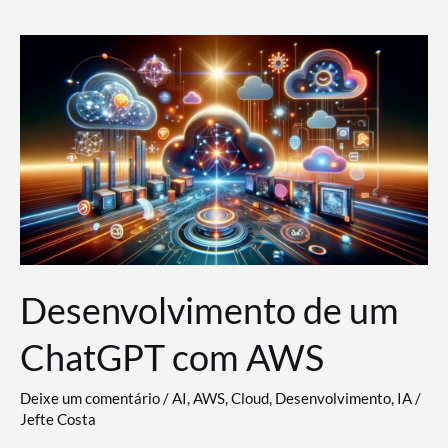
e
Acesso
(IAM)
na
Nuvem:
Google
Cloud,
AWS
e
Azure
Desenvolvimento de um
ChatGPT com AWS
Deixe um comentário
/
AI
,
AWS
,
Cloud
,
Desenvolvimento
,
IA
/
Jefte Costa