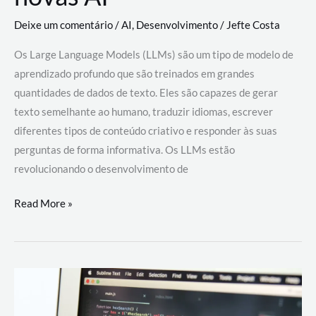
Deixe um comentário
/
AI
,
Desenvolvimento
/
Jefte Costa
Os Large Language Models (LLMs) são um tipo de modelo de
aprendizado profundo que são treinados em grandes
quantidades de dados de texto. Eles são capazes de gerar
texto semelhante ao humano, traduzir idiomas, escrever
diferentes tipos de conteúdo criativo e responder às suas
perguntas de forma informativa. Os LLMs estão
revolucionando o desenvolvimento de
Large
Read More »
Language
Models
(LLMs):
como
eles