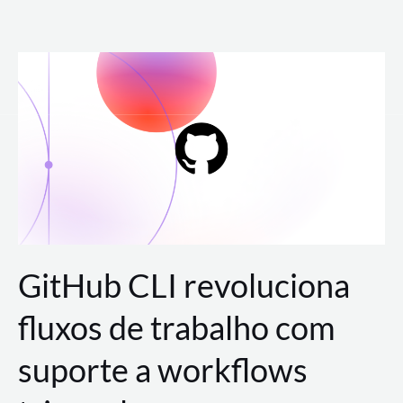
Ir
para
o
conteúdo
GitHub CLI revoluciona
fluxos de trabalho com
suporte a workflows