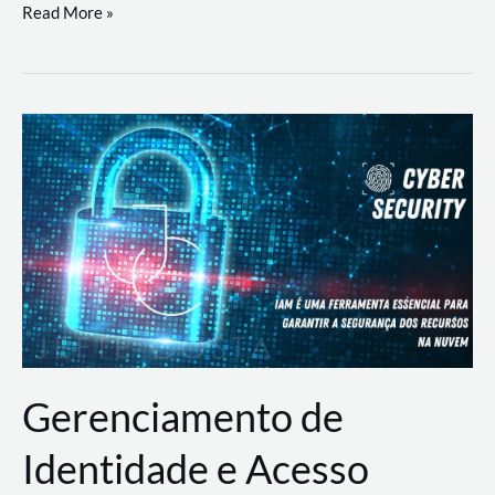
DevSecOps
Read More »
na
Prática:
Integrando
Desenvolvimento,
Segurança
e
Operações
Gerenciamento de
Identidade e Acesso