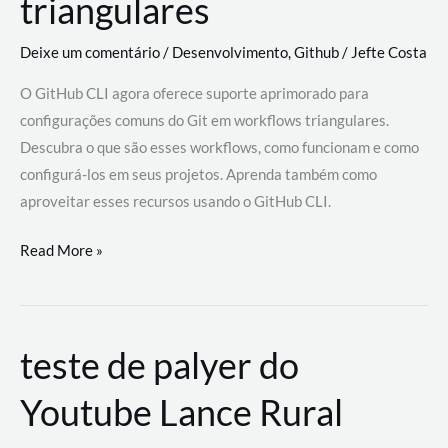
triangulares
Deixe um comentário
/
Desenvolvimento
,
Github
/
Jefte Costa
O GitHub CLI agora oferece suporte aprimorado para
configurações comuns do Git em workflows triangulares.
Descubra o que são esses workflows, como funcionam e como
configurá-los em seus projetos. Aprenda também como
aproveitar esses recursos usando o GitHub CLI.
GitHub
Read More »
CLI
revoluciona
fluxos
teste de palyer do
de
trabalho
Youtube Lance Rural
com
suporte