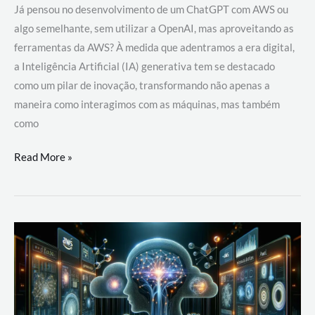
Já pensou no desenvolvimento de um ChatGPT com AWS ou
algo semelhante, sem utilizar a OpenAI, mas aproveitando as
ferramentas da AWS? À medida que adentramos a era digital,
a Inteligência Artificial (IA) generativa tem se destacado
como um pilar de inovação, transformando não apenas a
maneira como interagimos com as máquinas, mas também
como
Desenvolvimento
Read More »
de
um
ChatGPT
com
AWS