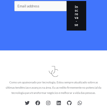
In
sc
re
va
-
se
Como um apaixonado por tecnologia, Estou sempre atualizado sobre as
últimas tendências e avanços na área. Eu acredito firmemente no potencial da
tecnologia para transformar negócios e melhorar a vida das pessoas.