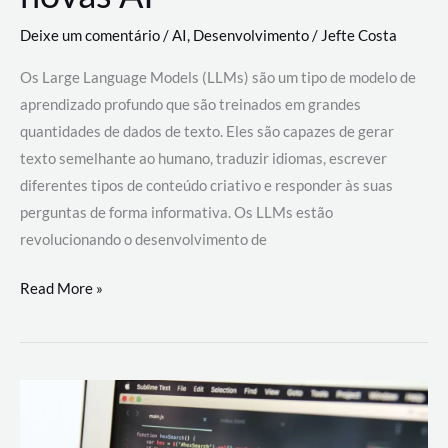
Deixe um comentário
/
AI
,
Desenvolvimento
/
Jefte Costa
Os Large Language Models (LLMs) são um tipo de modelo de
aprendizado profundo que são treinados em grandes
quantidades de dados de texto. Eles são capazes de gerar
texto semelhante ao humano, traduzir idiomas, escrever
diferentes tipos de conteúdo criativo e responder às suas
perguntas de forma informativa. Os LLMs estão
revolucionando o desenvolvimento de
Large
Read More »
Language
Models
(LLMs):
como
eles