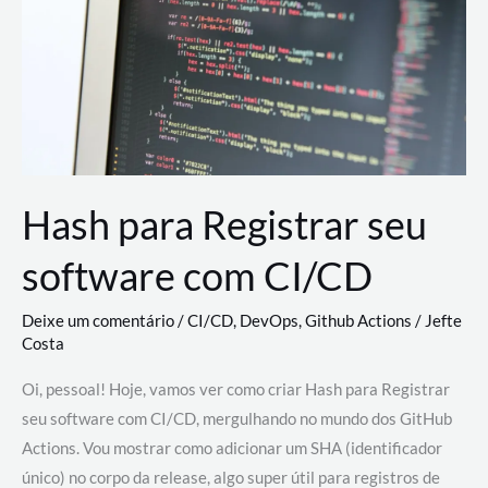
estão
revolucionando
o
desenvolvimento
de
novas
AI
Hash para Registrar seu
software com CI/CD
Deixe um comentário
/
CI/CD
,
DevOps
,
Github Actions
/
Jefte
Costa
Oi, pessoal! Hoje, vamos ver como criar Hash para Registrar
seu software com CI/CD, mergulhando no mundo dos GitHub
Actions. Vou mostrar como adicionar um SHA (identificador
único) no corpo da release, algo super útil para registros de