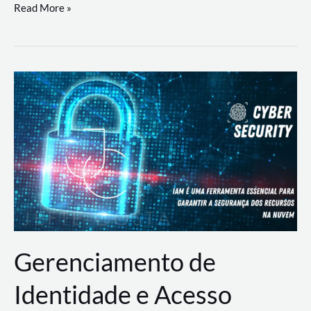
DevSecOps
Read More »
na
Prática:
Integrando
Desenvolvimento,
Segurança
e
Operações
Gerenciamento de
Identidade e Acesso