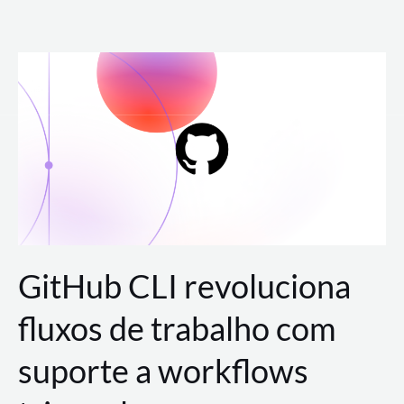
Ir
para
o
conteúdo
GitHub CLI revoluciona
fluxos de trabalho com
suporte a workflows