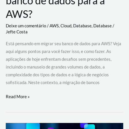
banco de dados para a
AWS?
Deixe um comentário
/
AWS
,
Cloud
,
Database
,
Database
/
Jefte Costa
Está pensando em migrar seu banco de dados para AWS? Veja
aqui alguns pontos para você fazer isso, e como fazer. As
aplicações de hoje enfrentam desafios sem precedentes,
incluindo o manuseio de grandes volumes de dados, a
complexidade dos tipos de dados e a lógica de negócios
sofisticada. Neste contexto, a migração de bancos
Por
Read More »
que
migrar
meu
banco