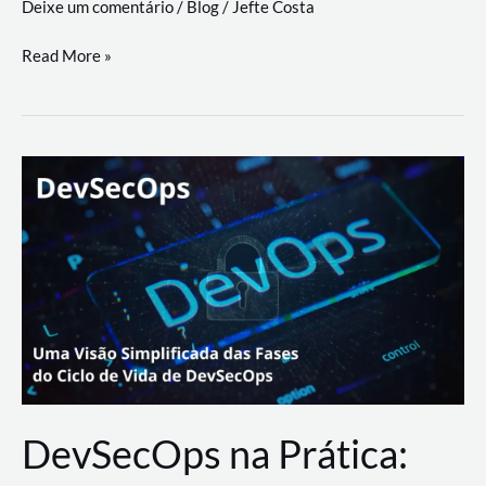
Deixe um comentário
/
Blog
/
Jefte Costa
a
workflows
teste
Read More »
triangulares
de
palyer
do
Youtube
Lance
Rural
DevSecOps na Prática: