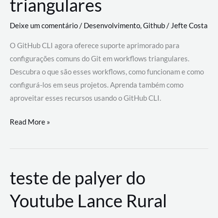
triangulares
Deixe um comentário
/
Desenvolvimento
,
Github
/
Jefte Costa
O GitHub CLI agora oferece suporte aprimorado para
configurações comuns do Git em workflows triangulares.
Descubra o que são esses workflows, como funcionam e como
configurá-los em seus projetos. Aprenda também como
aproveitar esses recursos usando o GitHub CLI.
GitHub
Read More »
CLI
revoluciona
fluxos
teste de palyer do
de
trabalho
Youtube Lance Rural
com
suporte