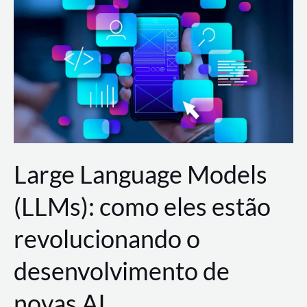
de
dados
para
a
AWS?
Large Language Models
(LLMs): como eles estão
revolucionando o
desenvolvimento de
novas AI