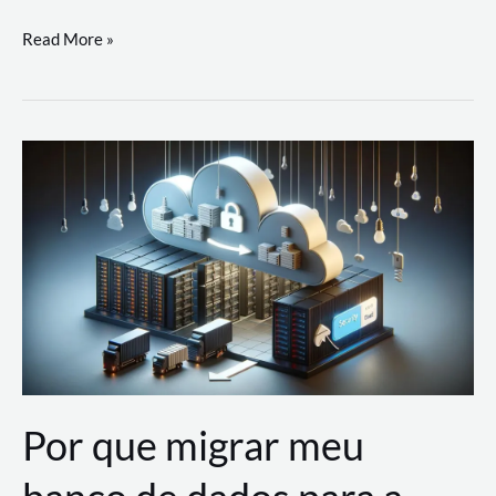
Utilizando
Read More »
as
Soluções
de
IA
Generativa
na
AWS
Por que migrar meu