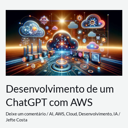
e
Acesso
(IAM)
na
Nuvem:
Google
Cloud,
AWS
e
Azure
Desenvolvimento de um
ChatGPT com AWS
Deixe um comentário
/
AI
,
AWS
,
Cloud
,
Desenvolvimento
,
IA
/
Jefte Costa