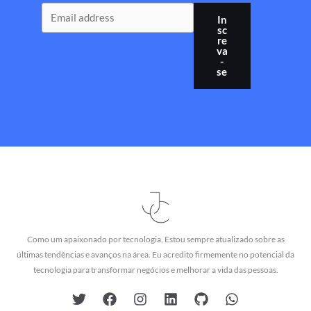
In
sc
re
va
-
se
Como um apaixonado por tecnologia, Estou sempre atualizado sobre as
últimas tendências e avanços na área. Eu acredito firmemente no potencial da
tecnologia para transformar negócios e melhorar a vida das pessoas.