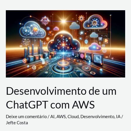
e
Acesso
(IAM)
na
Nuvem:
Google
Cloud,
AWS
e
Azure
Desenvolvimento de um
ChatGPT com AWS
Deixe um comentário
/
AI
,
AWS
,
Cloud
,
Desenvolvimento
,
IA
/
Jefte Costa