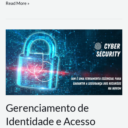
DevSecOps
Read More »
na
Prática:
Integrando
Desenvolvimento,
Segurança
e
Operações
Gerenciamento de
Identidade e Acesso