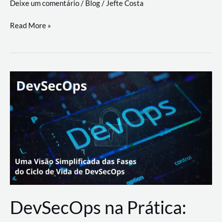
Deixe um comentário
/
Blog
/
Jefte Costa
a
workflows
teste
Read More »
triangulares
de
palyer
do
Youtube
Lance
Rural
DevSecOps na Prática: