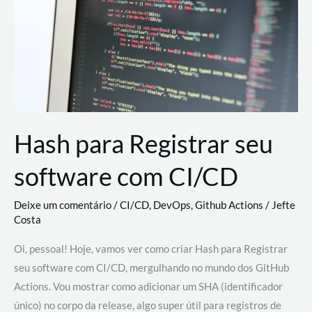
estão
revolucionando
o
desenvolvimento
de
novas
AI
Hash para Registrar seu
software com CI/CD
Deixe um comentário
/
CI/CD
,
DevOps
,
Github Actions
/
Jefte
Costa
Oi, pessoal! Hoje, vamos ver como criar Hash para Registrar
seu software com CI/CD, mergulhando no mundo dos GitHub
Actions. Vou mostrar como adicionar um SHA (identificador
único) no corpo da release, algo super útil para registros de