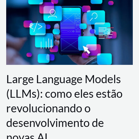
de
dados
para
a
AWS?
Large Language Models
(LLMs): como eles estão
revolucionando o
desenvolvimento de
novas AI