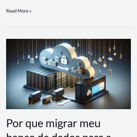
Utilizando
Read More »
as
Soluções
de
IA
Generativa
na
AWS
Por que migrar meu