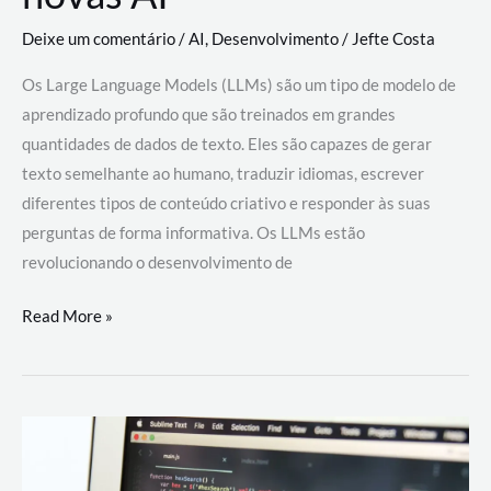
Deixe um comentário
/
AI
,
Desenvolvimento
/
Jefte Costa
Os Large Language Models (LLMs) são um tipo de modelo de
aprendizado profundo que são treinados em grandes
quantidades de dados de texto. Eles são capazes de gerar
texto semelhante ao humano, traduzir idiomas, escrever
diferentes tipos de conteúdo criativo e responder às suas
perguntas de forma informativa. Os LLMs estão
revolucionando o desenvolvimento de
Large
Read More »
Language
Models
(LLMs):
como
eles