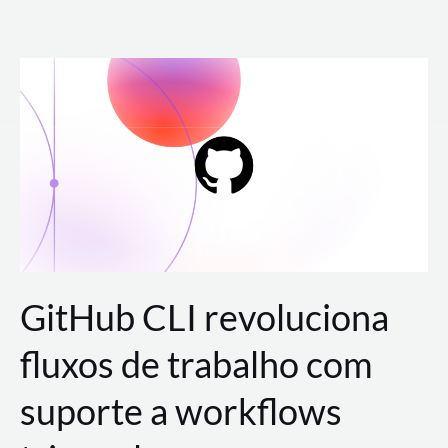
Ir
para
o
conteúdo
GitHub CLI revoluciona
fluxos de trabalho com
suporte a workflows