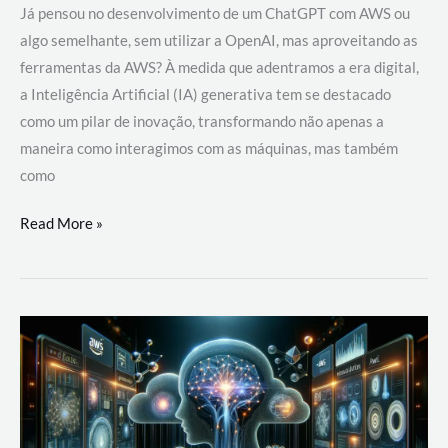
Já pensou no desenvolvimento de um ChatGPT com AWS ou
algo semelhante, sem utilizar a OpenAI, mas aproveitando as
ferramentas da AWS? À medida que adentramos a era digital,
a Inteligência Artificial (IA) generativa tem se destacado
como um pilar de inovação, transformando não apenas a
maneira como interagimos com as máquinas, mas também
como
Desenvolvimento
Read More »
de
um
ChatGPT
com
AWS