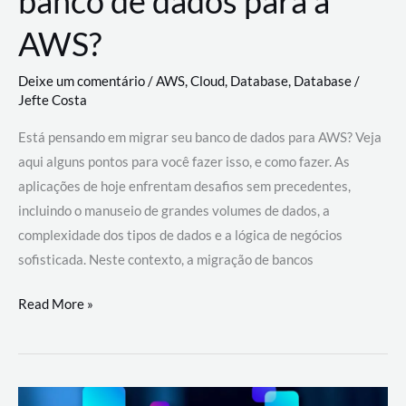
banco de dados para a
AWS?
Deixe um comentário
/
AWS
,
Cloud
,
Database
,
Database
/
Jefte Costa
Está pensando em migrar seu banco de dados para AWS? Veja
aqui alguns pontos para você fazer isso, e como fazer. As
aplicações de hoje enfrentam desafios sem precedentes,
incluindo o manuseio de grandes volumes de dados, a
complexidade dos tipos de dados e a lógica de negócios
sofisticada. Neste contexto, a migração de bancos
Por
Read More »
que
migrar
meu
banco