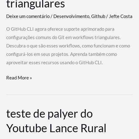
triangulares
Deixe um comentário
/
Desenvolvimento
,
Github
/
Jefte Costa
O GitHub CLI agora oferece suporte aprimorado para
configurações comuns do Git em workflows triangulares.
Descubra o que são esses workflows, como funcionam e como
configurá-los em seus projetos. Aprenda também como
aproveitar esses recursos usando o GitHub CLI.
GitHub
Read More »
CLI
revoluciona
fluxos
teste de palyer do
de
trabalho
Youtube Lance Rural
com
suporte