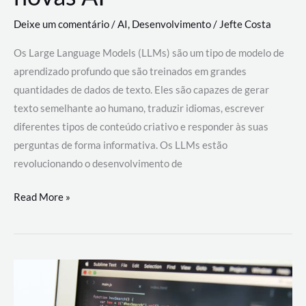
Deixe um comentário
/
AI
,
Desenvolvimento
/
Jefte Costa
Os Large Language Models (LLMs) são um tipo de modelo de
aprendizado profundo que são treinados em grandes
quantidades de dados de texto. Eles são capazes de gerar
texto semelhante ao humano, traduzir idiomas, escrever
diferentes tipos de conteúdo criativo e responder às suas
perguntas de forma informativa. Os LLMs estão
revolucionando o desenvolvimento de
Large
Read More »
Language
Models
(LLMs):
como
eles