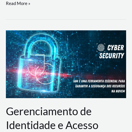
DevSecOps
Read More »
na
Prática:
Integrando
Desenvolvimento,
Segurança
e
Operações
Gerenciamento de
Identidade e Acesso