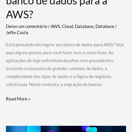
banco de dados para a
AWS?
Deixe um comentário
/
AWS
,
Cloud
,
Database
,
Database
/
Jefte Costa
Está pensando em migrar seu banco de dados para AWS? Veja
aqui alguns pontos para você fazer isso, e como fazer. As
aplicações de hoje enfrentam desafios sem precedentes,
incluindo o manuseio de grandes volumes de dados, a
complexidade dos tipos de dados e a lógica de negócios
sofisticada. Neste contexto, a migração de bancos
Por
Read More »
que
migrar
meu
banco