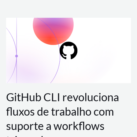
Ir
para
o
conteúdo
GitHub CLI revoluciona
fluxos de trabalho com
suporte a workflows