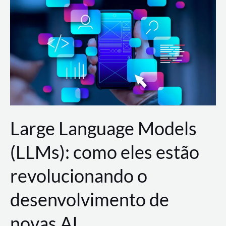
de
dados
para
a
AWS?
Large Language Models
(LLMs): como eles estão
revolucionando o
desenvolvimento de
novas AI