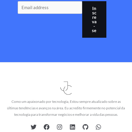
In
sc
re
va
-
se
Como um apaixonado por tecnologia, Estou sempre atualizado sobre as
últimas tendências e avanços na área. Eu acredito firmemente no potencial da
tecnologia para transformar negócios e melhorar a vida das pessoas.