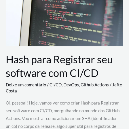
estão
revolucionando
o
desenvolvimento
de
novas
AI
Hash para Registrar seu
software com CI/CD
Deixe um comentário
/
CI/CD
,
DevOps
,
Github Actions
/
Jefte
Costa
Oi, pessoal! Hoje, vamos ver como criar Hash para Registrar
seu software com CI/CD, mergulhando no mundo dos GitHub
Actions. Vou mostrar como adicionar um SHA (identificador
único) no corpo da release, algo super útil para registros de