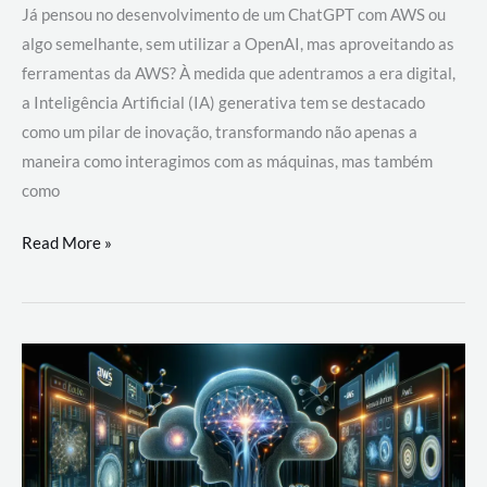
Já pensou no desenvolvimento de um ChatGPT com AWS ou
algo semelhante, sem utilizar a OpenAI, mas aproveitando as
ferramentas da AWS? À medida que adentramos a era digital,
a Inteligência Artificial (IA) generativa tem se destacado
como um pilar de inovação, transformando não apenas a
maneira como interagimos com as máquinas, mas também
como
Desenvolvimento
Read More »
de
um
ChatGPT
com
AWS