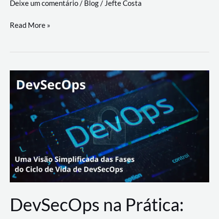
Deixe um comentário
/
Blog
/
Jefte Costa
a
workflows
teste
Read More »
triangulares
de
palyer
do
Youtube
Lance
Rural
DevSecOps na Prática: