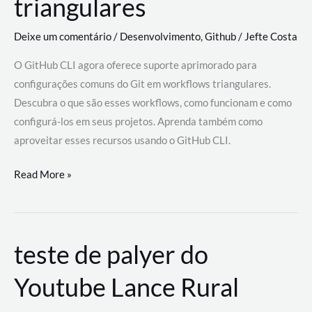
triangulares
Deixe um comentário
/
Desenvolvimento
,
Github
/
Jefte Costa
O GitHub CLI agora oferece suporte aprimorado para
configurações comuns do Git em workflows triangulares.
Descubra o que são esses workflows, como funcionam e como
configurá-los em seus projetos. Aprenda também como
aproveitar esses recursos usando o GitHub CLI.
GitHub
Read More »
CLI
revoluciona
fluxos
teste de palyer do
de
trabalho
Youtube Lance Rural
com
suporte