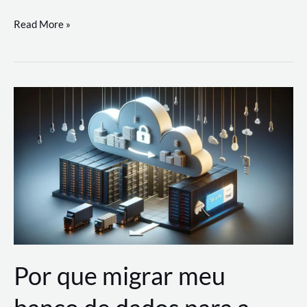
Utilizando
Read More »
as
Soluções
de
IA
Generativa
na
AWS
Por que migrar meu