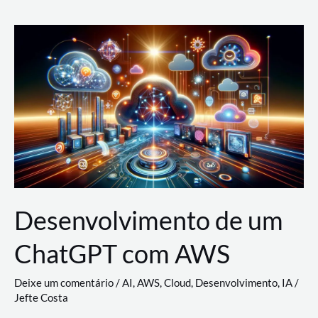
e
Acesso
(IAM)
na
Nuvem:
Google
Cloud,
AWS
e
Azure
Desenvolvimento de um
ChatGPT com AWS
Deixe um comentário
/
AI
,
AWS
,
Cloud
,
Desenvolvimento
,
IA
/
Jefte Costa