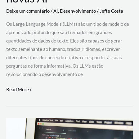
Deixe um comentário
/
AI
,
Desenvolvimento
/
Jefte Costa
Os Large Language Models (LLMs) são um tipo de modelo de
aprendizado profundo que são treinados em grandes
quantidades de dados de texto. Eles são capazes de gerar
texto semelhante ao humano, traduzir idiomas, escrever
diferentes tipos de conteúdo criativo e responder às suas
perguntas de forma informativa. Os LLMs estão
revolucionando o desenvolvimento de
Large
Read More »
Language
Models
(LLMs):
como
eles