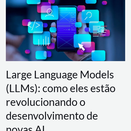
de
dados
para
a
AWS?
Large Language Models
(LLMs): como eles estão
revolucionando o
desenvolvimento de
novas AI