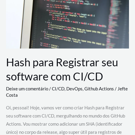
estão
revolucionando
o
desenvolvimento
de
novas
AI
Hash para Registrar seu
software com CI/CD
Deixe um comentário
/
CI/CD
,
DevOps
,
Github Actions
/
Jefte
Costa
Oi, pessoal! Hoje, vamos ver como criar Hash para Registrar
seu software com CI/CD, mergulhando no mundo dos GitHub
Actions. Vou mostrar como adicionar um SHA (identificador
único) no corpo da release, algo super útil para registros de