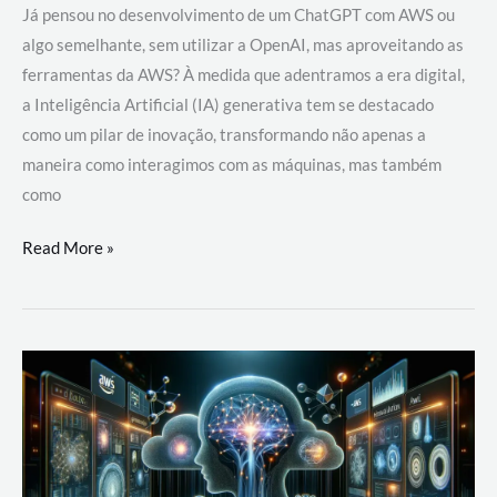
Já pensou no desenvolvimento de um ChatGPT com AWS ou
algo semelhante, sem utilizar a OpenAI, mas aproveitando as
ferramentas da AWS? À medida que adentramos a era digital,
a Inteligência Artificial (IA) generativa tem se destacado
como um pilar de inovação, transformando não apenas a
maneira como interagimos com as máquinas, mas também
como
Desenvolvimento
Read More »
de
um
ChatGPT
com
AWS