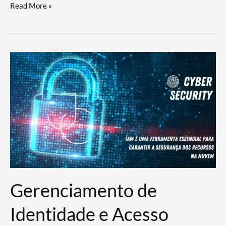
DevSecOps
Read More »
na
Prática:
Integrando
Desenvolvimento,
Segurança
e
Operações
Gerenciamento de
Identidade e Acesso