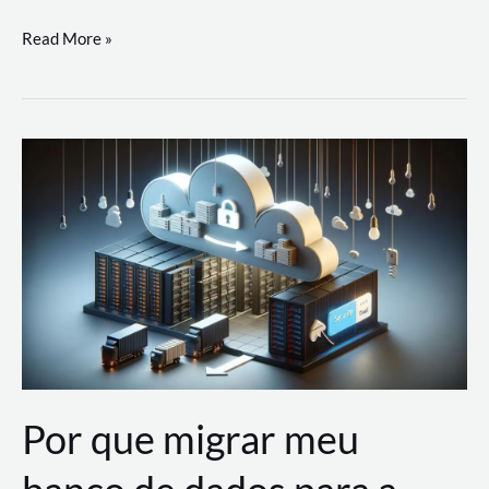
Utilizando
Read More »
as
Soluções
de
IA
Generativa
na
AWS
Por que migrar meu