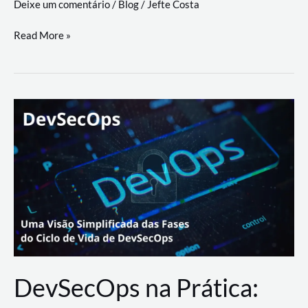
Deixe um comentário
/
Blog
/
Jefte Costa
a
workflows
teste
Read More »
triangulares
de
palyer
do
Youtube
Lance
Rural
DevSecOps na Prática: