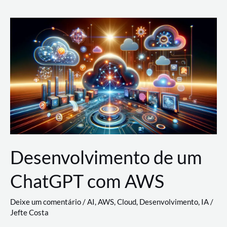
e
Acesso
(IAM)
na
Nuvem:
Google
Cloud,
AWS
e
Azure
Desenvolvimento de um
ChatGPT com AWS
Deixe um comentário
/
AI
,
AWS
,
Cloud
,
Desenvolvimento
,
IA
/
Jefte Costa