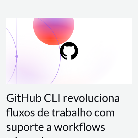
Ir
para
o
conteúdo
GitHub CLI revoluciona
fluxos de trabalho com
suporte a workflows