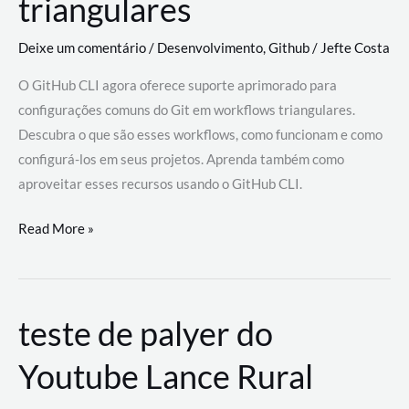
triangulares
Deixe um comentário
/
Desenvolvimento
,
Github
/
Jefte Costa
O GitHub CLI agora oferece suporte aprimorado para
configurações comuns do Git em workflows triangulares.
Descubra o que são esses workflows, como funcionam e como
configurá-los em seus projetos. Aprenda também como
aproveitar esses recursos usando o GitHub CLI.
GitHub
Read More »
CLI
revoluciona
fluxos
teste de palyer do
de
trabalho
Youtube Lance Rural
com
suporte