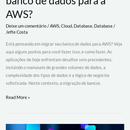
banco de dados para a
AWS?
Deixe um comentário
/
AWS
,
Cloud
,
Database
,
Database
/
Jefte Costa
Está pensando em migrar seu banco de dados para AWS? Veja
aqui alguns pontos para você fazer isso, e como fazer. As
aplicações de hoje enfrentam desafios sem precedentes,
incluindo o manuseio de grandes volumes de dados, a
complexidade dos tipos de dados e a lógica de negócios
sofisticada. Neste contexto, a migração de bancos
Por
Read More »
que
migrar
meu
banco