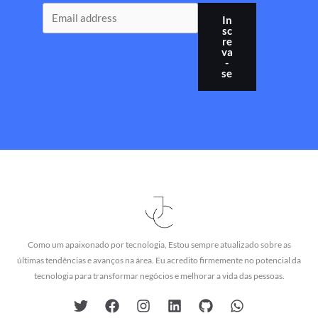
In
sc
re
va
-
se
Como um apaixonado por tecnologia, Estou sempre atualizado sobre as
últimas tendências e avanços na área. Eu acredito firmemente no potencial da
tecnologia para transformar negócios e melhorar a vida das pessoas.